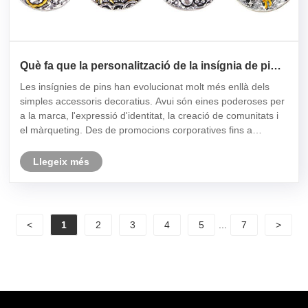
Què fa que la personalització de la insígnia de pin
sigui una eina potent per a la marca i l'expressió
Les insígnies de pins han evolucionat molt més enllà dels
personal?
simples accessoris decoratius. Avui són eines poderoses per
a la marca, l'expressió d'identitat, la creació de comunitats i
el màrqueting. Des de promocions corporatives fins a
declaracions de moda i cultura de col·leccionisme, les
insígnies ......
Llegeix més
<
1
2
3
4
5
...
7
>